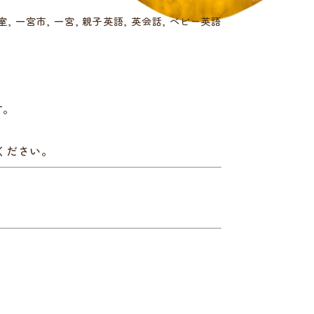
室
一宮市
一宮
親子英語
英会話
ベビー英語
す。
。
ください。