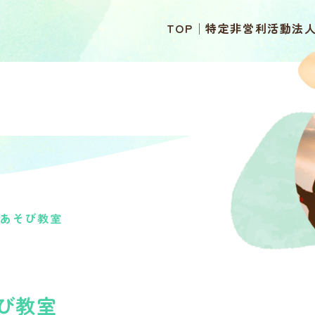
TOP
特定非営利活動法人
せ
語あそび教室
び教室